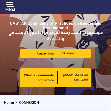
Menu
CAWTAR Community of Practices on Gender and
Development
مجتمعات الممارسة لكوثر حول النوع الاجتماعي
والتنمية
Register Now
سجل الان
What is community
تعرف على مجتمع
of practice
الممارسة
Home
CONNEXION